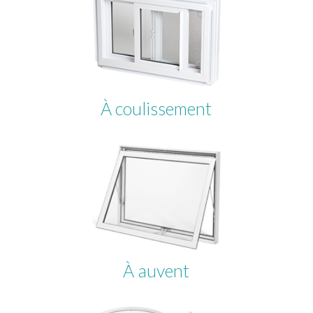
À coulissement
À auvent