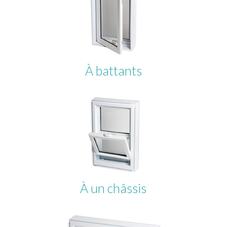
À battants
À un châssis