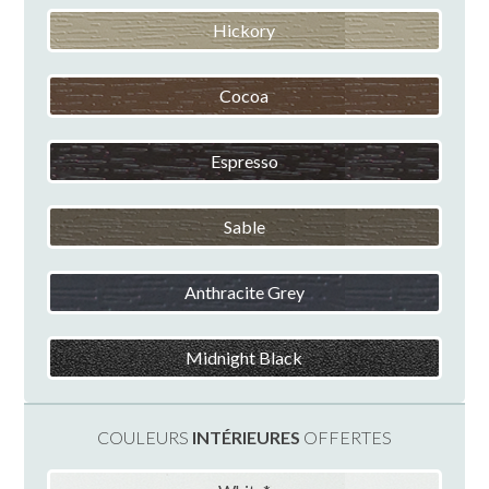
Hickory
Cocoa
Espresso
Sable
Anthracite Grey
Midnight Black
COULEURS
INTÉRIEURES
OFFERTES