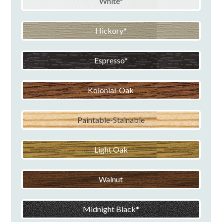
White
Hickory
Espresso
Kolonial-Oak
Paintable-Stainable
Light Oak
Walnut
Midnight Black